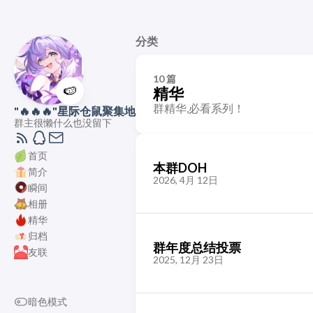
分类
10 篇
🍉
精华
群精华,必看系列！
"🔥🔥🔥"星际仓鼠聚集地
群主很懒什么也没留下
首页
本群DOH
简介
2026, 4月 12日
瞬间
相册
精华
归档
群年度总结投票
友联
2025, 12月 23日
暗色模式