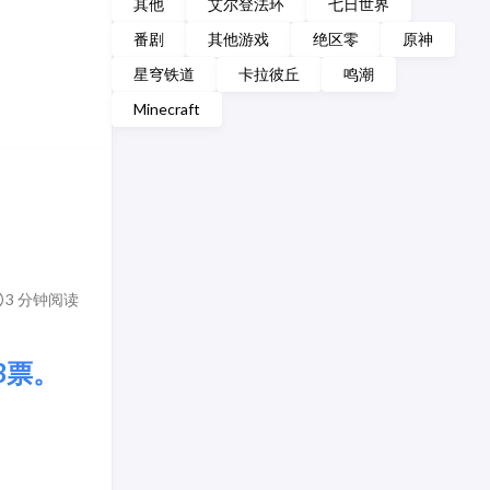
其他
艾尔登法环
七日世界
番剧
其他游戏
绝区零
原神
星穹铁道
卡拉彼丘
鸣潮
Minecraft
3 分钟阅读
3票。