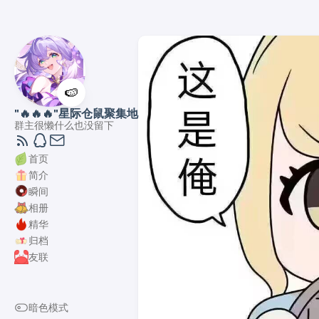
🍉
"🔥🔥🔥"星际仓鼠聚集地
群主很懒什么也没留下
首页
简介
瞬间
相册
精华
归档
友联
暗色模式