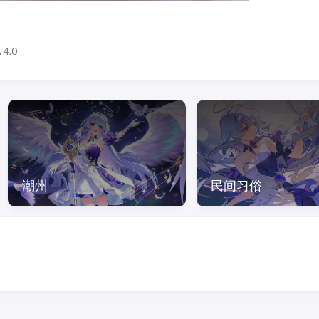
 4.0
潮州
民间习俗