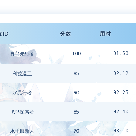
友ID
分数
用时
青鸟先行者
100
01:58
利兹巡卫
95
02:12
水晶行者
90
02:25
飞鸟探索者
85
02:40
水手服新人
70
03:10