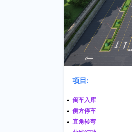
项目:
倒车入库
侧方停车
直角转弯