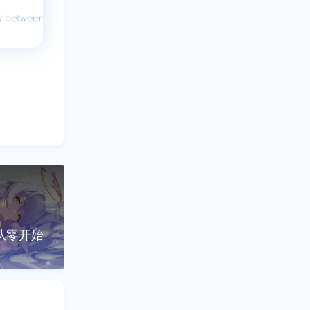
t从零开始
七日世界刷取拟态箱
七日