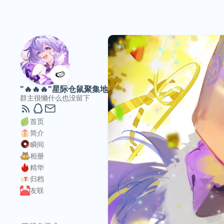
🍉
"🔥🔥🔥"星际仓鼠聚集地
群主很懒什么也没留下
首页
简介
瞬间
相册
精华
归档
友联