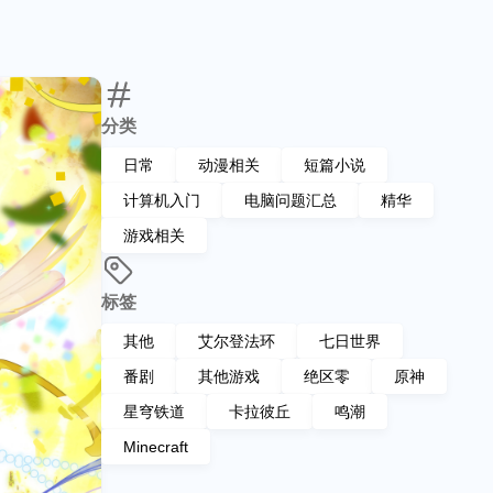
分类
日常
动漫相关
短篇小说
计算机入门
电脑问题汇总
精华
游戏相关
标签
其他
艾尔登法环
七日世界
番剧
其他游戏
绝区零
原神
星穹铁道
卡拉彼丘
鸣潮
Minecraft