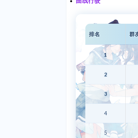
曲线行驶
排名
群
1
2
3
4
5