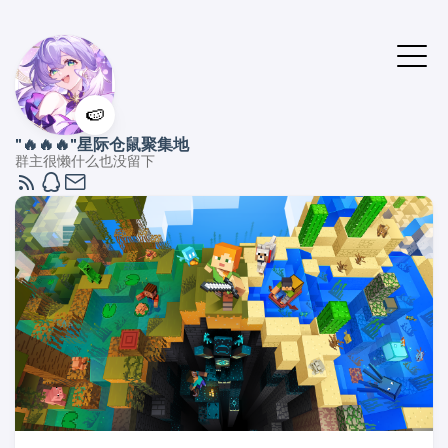
🍉
"🔥🔥🔥"星际仓鼠聚集地
群主很懒什么也没留下