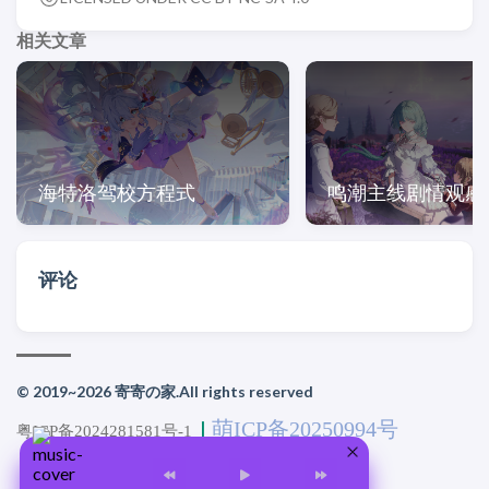
相关文章
海特洛驾校方程式
鸣潮主线剧情观感
评论
© 2019~2026 寄寄の家.All rights reserved
萌ICP备20250994号
丨
粤ICP备2024281581号-1